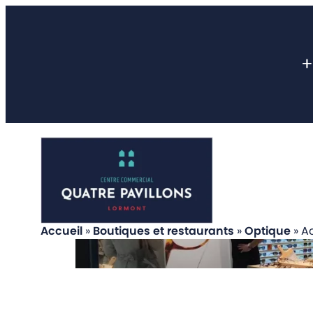
Aller
au
contenu
+
Accueil
»
Boutiques et restaurants
»
Optique
»
Ac