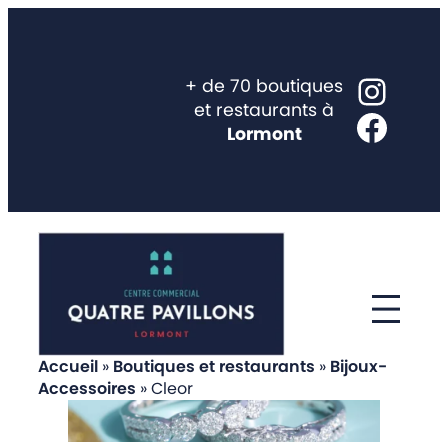
Aller
au
contenu
Inst
+ de 70 boutiques
et restaurants à
Face
Lormont
Accueil
»
Boutiques et restaurants
»
Bijoux-
Accessoires
»
Cleor