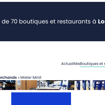
 de 70 boutiques et restaurants à
L
Actualités
Boutiques et 
archands
»
Mister Minit